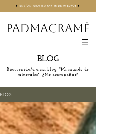
❥
ENVÍOS GRATIS
A
PARTIR DE 40 EUROS
❥
PADMACRAMÉ
BLOG
Bienvenido/a a mi blog: "Mi mundo de
minerales". ¿Me acompañas?
BLOG