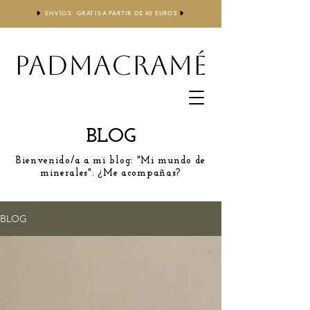
❥
ENVÍOS GRATIS
A
PARTIR DE 40 EUROS
❥
PADMACRAMÉ
BLOG
Bienvenido/a a mi blog: "Mi mundo de
minerales". ¿Me acompañas?
BLOG