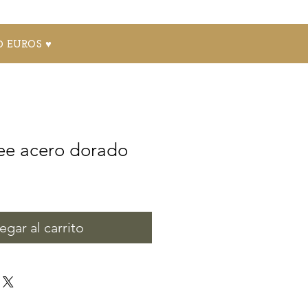
0 EUROS ♥
ee acero dorado
egar al carrito