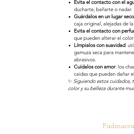
Evita el contacto con el ag
ducharte, bañarte o nadar.
Guárdalos en un lugar seco
caja original, alejadas de l
Evita el contacto con perf
que pueden alterar el colo
Límpialos con suavidad
: u
gamuza seca para mantener 
abrasivos.
Cuídalos con amor
: los ch
caídas que puedan dañar e
✨
Siguiendo estos cuidados, t
color y su belleza durante mu
Padmacra