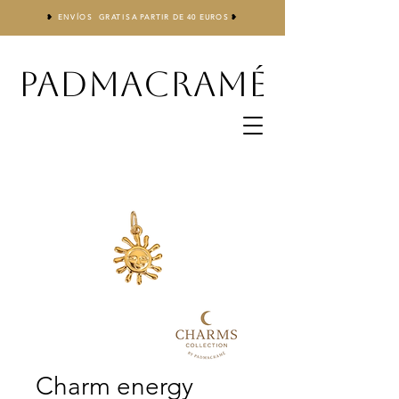
❥
ENVÍOS GRATIS
A
PARTIR DE 40 EUROS
❥
PADMACRAMÉ
Charm energy