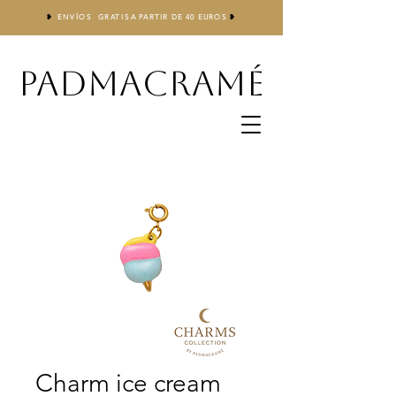
❥
ENVÍOS GRATIS
A
PARTIR DE 40 EUROS
❥
PADMACRAMÉ
Charm ice cream