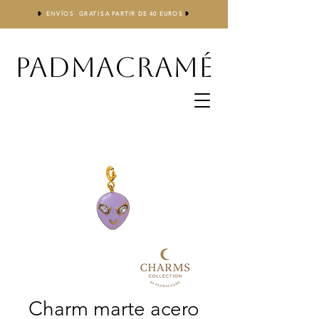
❥
ENVÍOS GRATIS
A
PARTIR DE 40 EUROS
❥
PADMACRAMÉ
Charm marte acero