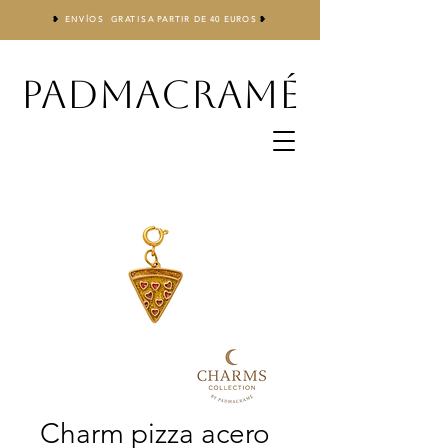
❥
ENVÍOS GRATIS
A
PARTIR DE 40 EUROS
❥
PADMACRAMÉ
Charm pizza acero