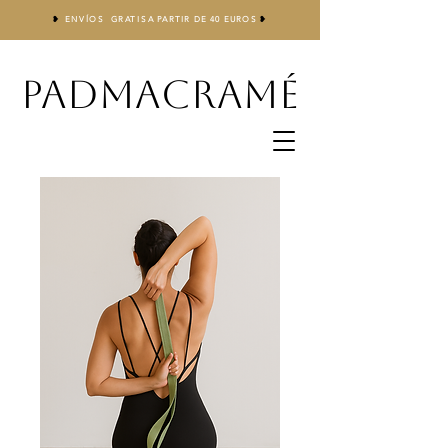
❥
ENVÍOS GRATIS
A
PARTIR DE 40 EUROS
❥
PADMACRAMÉ