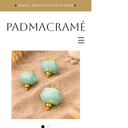
❥
ENVÍOS GRATIS
A
PARTIR DE 40 EUROS
❥
PADMACRAMÉ