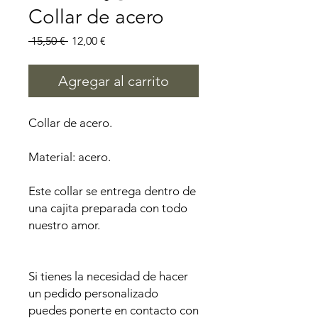
Collar de acero
Precio
Precio
 15,50 € 
12,00 €
de
oferta
Agregar al carrito
Collar de acero.
Material: acero.
Este collar se entrega dentro de
una cajita preparada con todo
nuestro amor.
Si tienes la necesidad de hacer
un pedido personalizado
puedes ponerte en contacto con