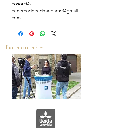
nosotr@s:
handmadepadmacrame@gmail.
com.
Padmacramé en: