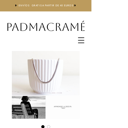
❥
ENVÍOS GRATIS
A
PARTIR DE 40 EUROS
❥
PADMACRAMÉ