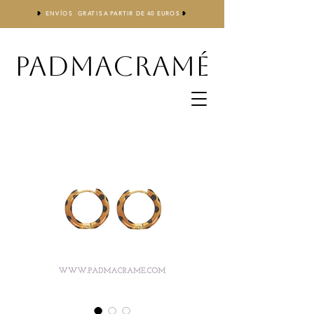
❥
ENVÍOS GRATIS
A
PARTIR DE 40 EUROS
❥
PADMACRAMÉ