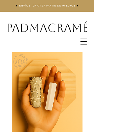
❥
ENVÍOS GRATIS
A
PARTIR DE 40 EUROS
❥
PADMACRAMÉ