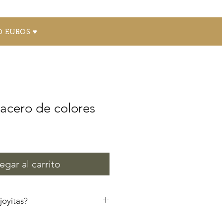
0 EUROS ♥
acero de colores
egar al carrito
joyitas?
ue no se dañe el esmalte no