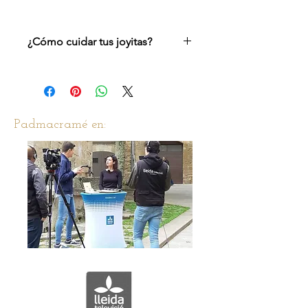
¿Cómo cuidar tus joyitas?
Recomendamos para que no se dañe
el esmalte no echar colonias ni
productos abrasivos encima.
Padmacramé en: