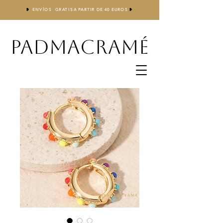
❥
ENVÍOS GRATIS
A
PARTIR DE 40 EUROS
❥
PADMACRAMÉ