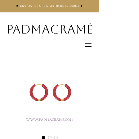
❥
ENVÍOS GRATIS
A
PARTIR DE 40 EUROS
❥
PADMACRAMÉ