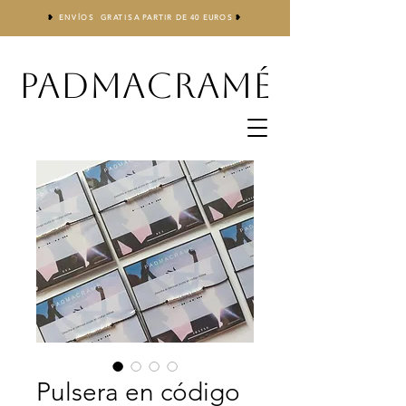
❥
ENVÍOS GRATIS
A
PARTIR DE 40 EUROS
❥
PADMACRAMÉ
Pulsera en código