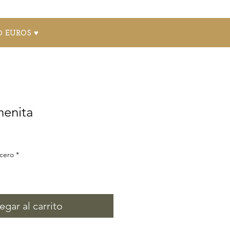
0 EUROS ♥
henita
acero
*
egar al carrito