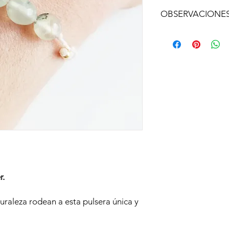
OBSERVACIONE
Si quieres una medi
ponerte en contacto c
compra y te la realiz
r.
turaleza rodean a esta pulsera única y