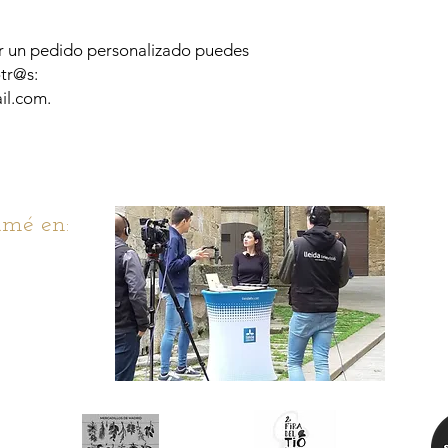
er un pedido personalizado puedes
tr@s:
l.com.
mé en: