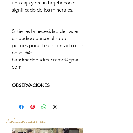
una caja y en un tarjeta con el
significado de los minerales.
Si tienes la necesidad de hacer
un pedido personalizado
puedes ponerte en contacto con
nosotr@s:
handmadepadmacrame@gmail.
com.
OBSERVACIONES
Si quieres una medida determinada
de pulsera, puedes ponerte en
contacto con nosotros/as una vez
realices la compra y te la realizaremos
Padmacramé en:
a tu gusto.