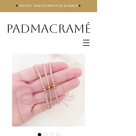
❥
ENVÍOS GRATIS
A
PARTIR DE 40 EUROS
❥
PADMACRAMÉ